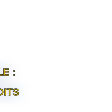
IENTS
HONORAIRES
PUBLICATIONS
E :
OITS