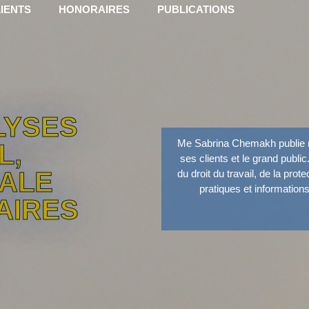
IENTS
HONORAIRES
PUBLICATIONS
LYSES
Me Sabrina Chemakh publie r
L,
ses clients et le grand public
IALE
du droit du travail, de la prot
pratiques et information
AIRES