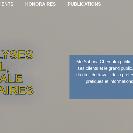
IENTS
HONORAIRES
PUBLICATIONS
LYSES
Me Sabrina Chemakh publie r
L,
ses clients et le grand public
IALE
du droit du travail, de la prot
pratiques et information
AIRES