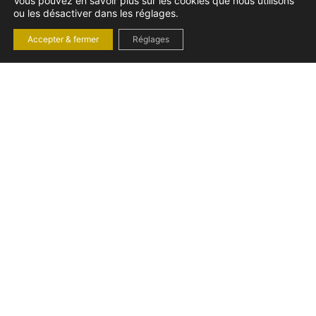
Vous pouvez en savoir plus sur les cookies que nous utilisons
ou les désactiver dans les réglages.
Accepter & fermer
Réglages
LES COMMISSIONS DU
VRP : MODALITÉS DE
CALCUL, DROIT
D’OUVERTURE ET
RESTRICTIONS
mardi 23 septembre 2025
Droit du travail
CONTACTEZ-NOUS