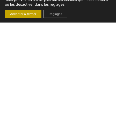
ou les désactiver dans les réglages.
Accepter & fermer
Réglages
CONGÉS PAYÉS
INTERMITTENTS
SPECTACLE : DROITS,
CAISSE ET CALCUL
Employeurs du spectacle : maîtrisez les Congés Spectacles
! Comprenez vos obligations, calcul et versement des
congés payés pour vos intermittents. Simplifiez vos
démarches.
jeudi 20 novembre 2025
Droit du travail