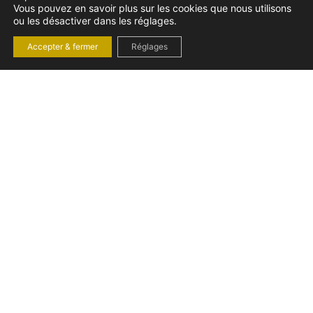
Vous pouvez en savoir plus sur les cookies que nous utilisons
ou les désactiver dans les réglages.
Accepter & fermer
Réglages
LICENCIEMENT POUR
MALADIE
PROFESSIONNELLE :
PROTECTION
RENFORCÉE ET
NULLITÉ
mardi 15 juillet 2025
Droit du travail