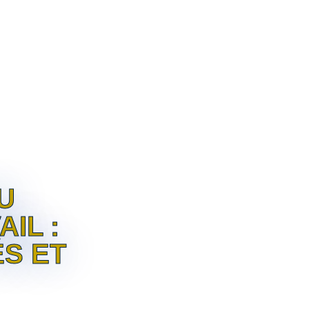
IENTS
HONORAIRES
PUBLICATIONS
U
IL :
ÉS ET