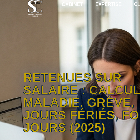
CABINET
EXPERTISE
CL
RETENUES SUR
SALAIRE : CALCUL
MALADIE, GRÈVE,
JOURS FÉRIÉS, FO
JOURS (2025)