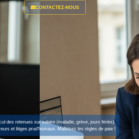
CONTACTEZ-NOUS
ul des retenues sur salaire (maladie, grève, jours fériés).
reurs et litiges prud’homaux. Maîtrisez les règles de paie !