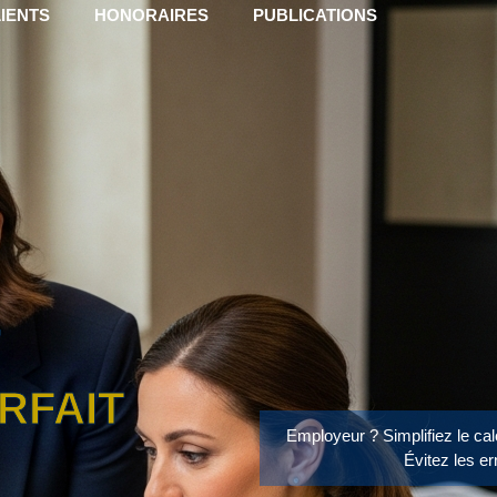
IENTS
HONORAIRES
PUBLICATIONS
RFAIT
Employeur ? Simplifiez le calc
Évitez les er