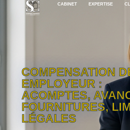
CABINET
EXPERTISE
CL
COMPENSATION D
EMPLOYEUR :
ACOMPTES, AVAN
FOURNITURES, LI
LÉGALES