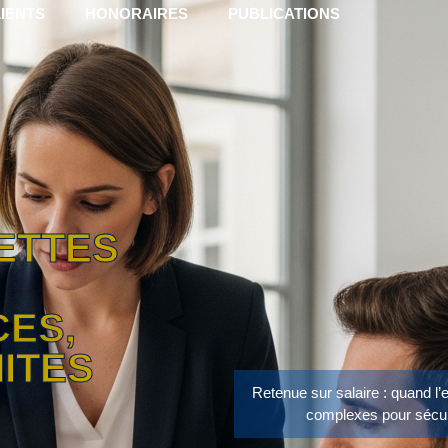
IENTS
HONORAIRES
PUBLICATIONS
ETTES
CES,
MITES
Retenue sur salaire : quand l’
complexes pour sécuri