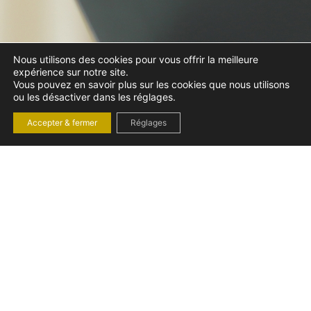
Nous utilisons des cookies pour vous offrir la meilleure
expérience sur notre site.
Vous pouvez en savoir plus sur les cookies que nous utilisons
ou les désactiver dans les réglages.
Accepter & fermer
Réglages
DÉTENTION
PROVISOIRE : RÉGIME
JURIDIQUE DE LA
SUSPENSION DU
CONTRAT
Détention provisoire d'un salarié : quels impacts sur son
contrat de travail ? Maîtrisez les règles, protégez vos droits et
sécurisez vos démarches juridiques.