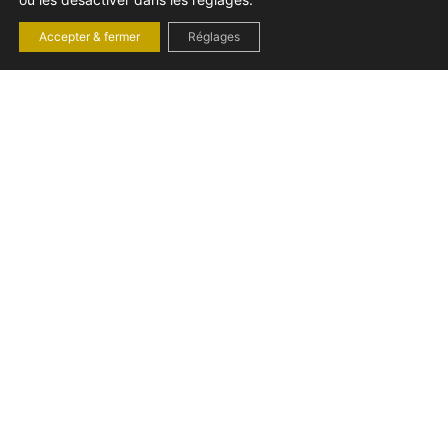
Accepter & fermer
Réglages
RETENUES SUR
SALAIRE ET
COMPENSATION PAR
L’EMPLOYEUR : GUIDE
JURIDIQUE COMPLET
2025
Gérer les retenues sur salaire et la compensation sans erreur
? Découvrez les règles clés du droit du travail français pour
sécuriser vos pratiques et éviter les litiges.
vendredi 14 novembre 2025
Droit du travail