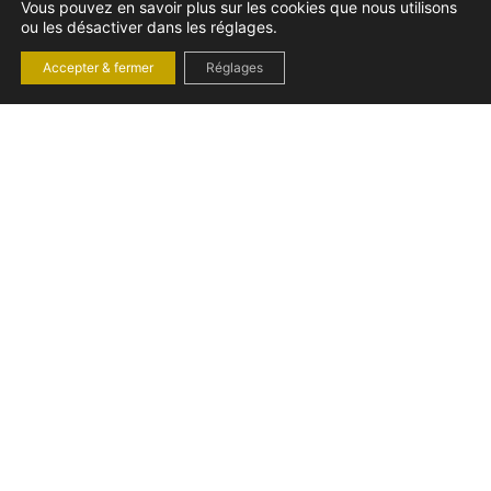
Vous pouvez en savoir plus sur les cookies que nous utilisons
ou les désactiver dans les réglages.
Accepter & fermer
Réglages
JOURS FÉRIÉS :
COÏNCIDENCES,
TRAVAIL
EXCEPTIONNEL ET
SANCTIONS
DÉTAILLÉES
Employeurs, maîtrisez la gestion des jours fériés !
Comprenez le droit du travail français pour éviter amendes et
litiges. Protégez votre entreprise et vos équipes.
vendredi 21 novembre 2025
Droit du travail